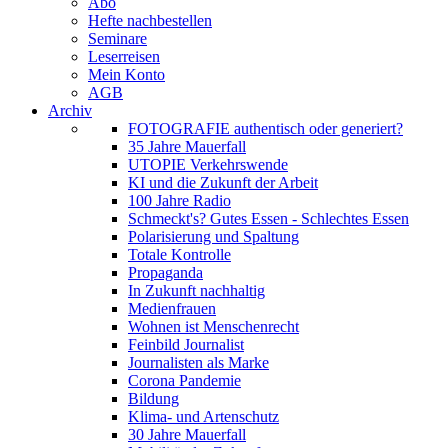
Abo
Hefte nachbestellen
Seminare
Leserreisen
Mein Konto
AGB
Archiv
FOTOGRAFIE authentisch oder generiert?
35 Jahre Mauerfall
UTOPIE Verkehrswende
KI und die Zukunft der Arbeit
100 Jahre Radio
Schmeckt's? Gutes Essen - Schlechtes Essen
Polarisierung und Spaltung
Totale Kontrolle
Propaganda
In Zukunft nachhaltig
Medienfrauen
Wohnen ist Menschenrecht
Feinbild Journalist
Journalisten als Marke
Corona Pandemie
Bildung
Klima- und Artenschutz
30 Jahre Mauerfall