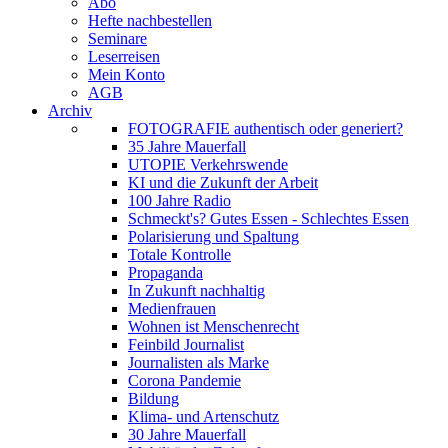
Abo
Hefte nachbestellen
Seminare
Leserreisen
Mein Konto
AGB
Archiv
FOTOGRAFIE authentisch oder generiert?
35 Jahre Mauerfall
UTOPIE Verkehrswende
KI und die Zukunft der Arbeit
100 Jahre Radio
Schmeckt's? Gutes Essen - Schlechtes Essen
Polarisierung und Spaltung
Totale Kontrolle
Propaganda
In Zukunft nachhaltig
Medienfrauen
Wohnen ist Menschenrecht
Feinbild Journalist
Journalisten als Marke
Corona Pandemie
Bildung
Klima- und Artenschutz
30 Jahre Mauerfall