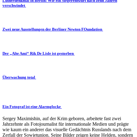
Lutherdenkmal in Berlin: Wie ein Siegerentwurf nach zehn Jahren
verschwindet
Zwei neue Ausstellungen der Berliner Newton FOundation
Der „Alte Ami“ Rik De Lisle ist gestorben
Überwachung total
Ein Fotograf ist eine Alarmglocke
Sergey Maximishin, auf der Krim geboren, arbeitete fast zwei
Jahrzehnte als Fotojournalist für internationale Medien und prägte
wie kaum ein anderer das visuelle Gedächtnis Russlands nach dem
Zerfall der Sowjetunion. Seine Bilder zeigen keine Helden, sondern