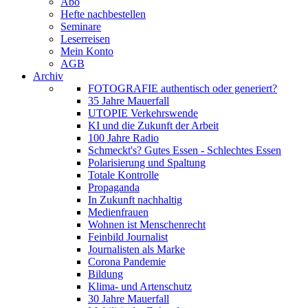
Abo
Hefte nachbestellen
Seminare
Leserreisen
Mein Konto
AGB
Archiv
FOTOGRAFIE authentisch oder generiert?
35 Jahre Mauerfall
UTOPIE Verkehrswende
KI und die Zukunft der Arbeit
100 Jahre Radio
Schmeckt's? Gutes Essen - Schlechtes Essen
Polarisierung und Spaltung
Totale Kontrolle
Propaganda
In Zukunft nachhaltig
Medienfrauen
Wohnen ist Menschenrecht
Feinbild Journalist
Journalisten als Marke
Corona Pandemie
Bildung
Klima- und Artenschutz
30 Jahre Mauerfall