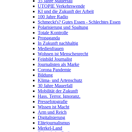
35 Jahre Mauerfall
UTOPIE Verkehrswende
KI und die Zukunft der Arbeit
100 Jahre Radio
Schmeckt's? Gutes Essen - Schlechtes Essen
Polarisierung und Spaltung
Totale Kontrolle
Propaganda
In Zukunft nachhaltig
Medienfrauen
Wohnen ist Menschenrecht
Feinbild Journalist
Journalisten als Marke
Corona Pandemie
Bildung
Klima- und Artenschutz
30 Jahre Mauerfall
Mobilität der Zukunft
Hass. Terror. Ignoranz.
Pressefotografie
Wissen ist Macht
Arm und Reich
Digitalisierung
Elitejournalismus
Merkel-Land