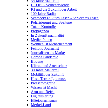
35 Jahre Mauerfall
UTOPIE Verkehrswende
KI und die Zukunft der Arbeit
100 Jahre Radio
Schmeckt's? Gutes Essen - Schlechtes Essen
Polarisierung und Spaltung
Totale Kontrolle
Propaganda
In Zukunft nachhaltig
Medienfrauen
Wohnen ist Menschenrecht
Feinbild Journalist
Journalisten als Marke
Corona Pandemie
Bildung
Klima- und Artenschutz
30 Jahre Mauerfall
Mobilität der Zukunft
Hass. Terror. Ignoranz.
Pressefotografie
Wissen ist Macht
Arm und Reich
Digitalisierung
Elitejournalismus
Merkel-Land