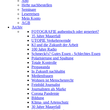
Abo
Hefte nachbestellen
Seminare
Leserreisen
Mein Konto
AGB
Archiv
FOTOGRAFIE authentisch oder generiert?
35 Jahre Mauerfall
UTOPIE Verkehrswende
KI und die Zukunft der Arbeit
100 Jahre Radio
Schmeckt's? Gutes Essen - Schlechtes Essen
Polarisierung und Spaltung
Totale Kontrolle
Propaganda
In Zukunft nachhaltig
Medienfrauen
Wohnen ist Menschenrecht
Feinbild Journalist
Journalisten als Marke
Corona Pandemie
Bildung
Klima- und Artenschutz
30 Jahre Mauerfall