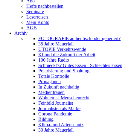
Abo
Hefte nachbestellen
Seminare
Leserreisen
Mein Konto
AGB
Archiv
FOTOGRAFIE authentisch oder generiert?
35 Jahre Mauerfall
UTOPIE Verkehrswende
KI und die Zukunft der Arbeit
100 Jahre Radio
Schmeckt's? Gutes Essen - Schlechtes Essen
Polarisierung und Spaltung
Totale Kontrolle
Propaganda
In Zukunft nachhaltig
Medienfrauen
Wohnen ist Menschenrecht
Feinbild Journalist
Journalisten als Marke
Corona Pandemie
Bildung
Klima- und Artenschutz
30 Jahre Mauerfall