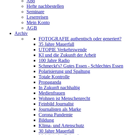
Abo
Hefte nachbestellen
Seminare
Leserreisen
Mein Konto
AGB
Archiv
FOTOGRAFIE authentisch oder generiert?
35 Jahre Mauerfall
UTOPIE Verkehrswende
KI und die Zukunft der Arbeit
100 Jahre Radio
Schmeckt's? Gutes Essen - Schlechtes Essen
Polarisierung und Spaltung
Totale Kontrolle
Propaganda
In Zukunft nachhaltig
Medienfrauen
Wohnen ist Menschenrecht
Feinbild Journalist
Journalisten als Marke
Corona Pandemie
Bildung
Klima- und Artenschutz
30 Jahre Mauerfall