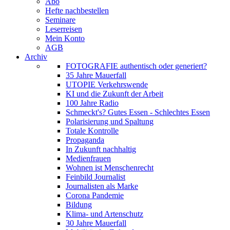
Abo
Hefte nachbestellen
Seminare
Leserreisen
Mein Konto
AGB
Archiv
FOTOGRAFIE authentisch oder generiert?
35 Jahre Mauerfall
UTOPIE Verkehrswende
KI und die Zukunft der Arbeit
100 Jahre Radio
Schmeckt's? Gutes Essen - Schlechtes Essen
Polarisierung und Spaltung
Totale Kontrolle
Propaganda
In Zukunft nachhaltig
Medienfrauen
Wohnen ist Menschenrecht
Feinbild Journalist
Journalisten als Marke
Corona Pandemie
Bildung
Klima- und Artenschutz
30 Jahre Mauerfall