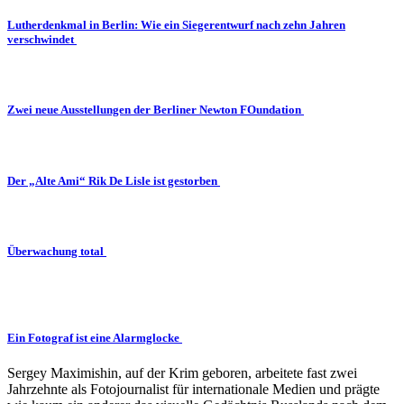
Lutherdenkmal in Berlin: Wie ein Siegerentwurf nach zehn Jahren
verschwindet
Zwei neue Ausstellungen der Berliner Newton FOundation
Der „Alte Ami“ Rik De Lisle ist gestorben
Überwachung total
Ein Fotograf ist eine Alarmglocke
Sergey Maximishin, auf der Krim geboren, arbeitete fast zwei
Jahrzehnte als Fotojournalist für internationale Medien und prägte