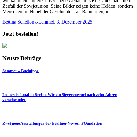
wie kaum ein anderer das visuelle Gedächtnis Russlands nach dem
Zerfall der Sowjetunion. Seine Bilder zeigen keine Helden, sondern
Menschen im Nebel der Geschichte – an Bahnhöfen, in…
Bettina Schellong-Lammel
,
3. Dezember 2025
Jetzt bestellen!
Neuste Beiträge
Sommer – Buchtipps
Lutherdenkmal in Berlin: Wie ein Siegerentwurf nach zehn Jahren
verschwindet
Zwei neue Ausstellungen der Berliner Newton FOundation