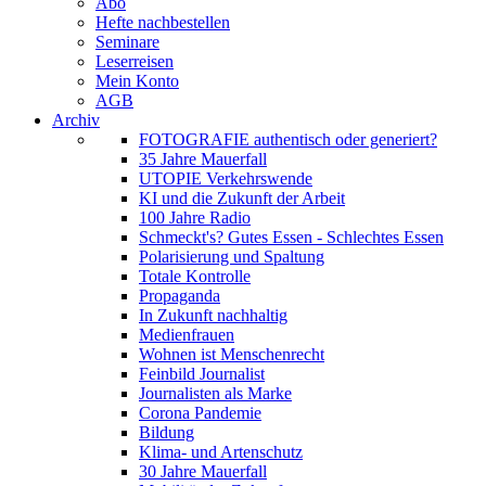
Abo
Hefte nachbestellen
Seminare
Leserreisen
Mein Konto
AGB
Archiv
FOTOGRAFIE authentisch oder generiert?
35 Jahre Mauerfall
UTOPIE Verkehrswende
KI und die Zukunft der Arbeit
100 Jahre Radio
Schmeckt's? Gutes Essen - Schlechtes Essen
Polarisierung und Spaltung
Totale Kontrolle
Propaganda
In Zukunft nachhaltig
Medienfrauen
Wohnen ist Menschenrecht
Feinbild Journalist
Journalisten als Marke
Corona Pandemie
Bildung
Klima- und Artenschutz
30 Jahre Mauerfall