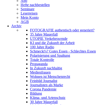
Abo
Hefte nachbestellen
Seminare
Leserreisen
Mein Konto
AGB
Archiv
FOTOGRAFIE authentisch oder generiert?
35 Jahre Mauerfall
UTOPIE Verkehrswende
KI und die Zukunft der Arbeit
100 Jahre Radio
Schmeckt's? Gutes Essen - Schlechtes Essen
Polarisierung und Spaltung
Totale Kontrolle
Propaganda
In Zukunft nachhaltig
Medienfrauen
Wohnen ist Menschenrecht
Feinbild Journalist
Journalisten als Marke
Corona Pandemie
Bildung
Klima- und Artenschutz
30 Jahre Mauerfall