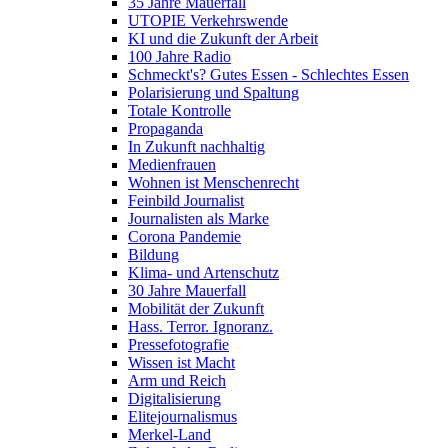
35 Jahre Mauerfall
UTOPIE Verkehrswende
KI und die Zukunft der Arbeit
100 Jahre Radio
Schmeckt's? Gutes Essen - Schlechtes Essen
Polarisierung und Spaltung
Totale Kontrolle
Propaganda
In Zukunft nachhaltig
Medienfrauen
Wohnen ist Menschenrecht
Feinbild Journalist
Journalisten als Marke
Corona Pandemie
Bildung
Klima- und Artenschutz
30 Jahre Mauerfall
Mobilität der Zukunft
Hass. Terror. Ignoranz.
Pressefotografie
Wissen ist Macht
Arm und Reich
Digitalisierung
Elitejournalismus
Merkel-Land