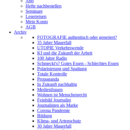
Abo
Hefte nachbestellen
Seminare
Leserreisen
Mein Konto
AGB
Archiv
FOTOGRAFIE authentisch oder generiert?
35 Jahre Mauerfall
UTOPIE Verkehrswende
KI und die Zukunft der Arbeit
100 Jahre Radio
Schmeckt's? Gutes Essen - Schlechtes Essen
Polarisierung und Spaltung
Totale Kontrolle
Propaganda
In Zukunft nachhaltig
Medienfrauen
Wohnen ist Menschenrecht
Feinbild Journalist
Journalisten als Marke
Corona Pandemie
Bildung
Klima- und Artenschutz
30 Jahre Mauerfall