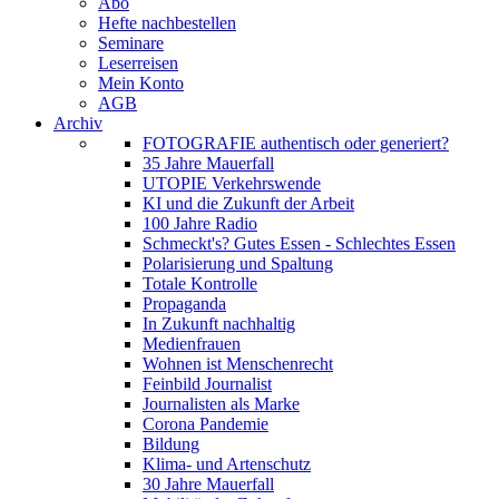
Abo
Hefte nachbestellen
Seminare
Leserreisen
Mein Konto
AGB
Archiv
FOTOGRAFIE authentisch oder generiert?
35 Jahre Mauerfall
UTOPIE Verkehrswende
KI und die Zukunft der Arbeit
100 Jahre Radio
Schmeckt's? Gutes Essen - Schlechtes Essen
Polarisierung und Spaltung
Totale Kontrolle
Propaganda
In Zukunft nachhaltig
Medienfrauen
Wohnen ist Menschenrecht
Feinbild Journalist
Journalisten als Marke
Corona Pandemie
Bildung
Klima- und Artenschutz
30 Jahre Mauerfall