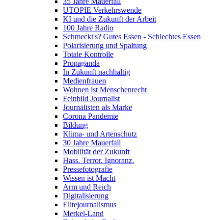
35 Jahre Mauerfall
UTOPIE Verkehrswende
KI und die Zukunft der Arbeit
100 Jahre Radio
Schmeckt's? Gutes Essen - Schlechtes Essen
Polarisierung und Spaltung
Totale Kontrolle
Propaganda
In Zukunft nachhaltig
Medienfrauen
Wohnen ist Menschenrecht
Feinbild Journalist
Journalisten als Marke
Corona Pandemie
Bildung
Klima- und Artenschutz
30 Jahre Mauerfall
Mobilität der Zukunft
Hass. Terror. Ignoranz.
Pressefotografie
Wissen ist Macht
Arm und Reich
Digitalisierung
Elitejournalismus
Merkel-Land