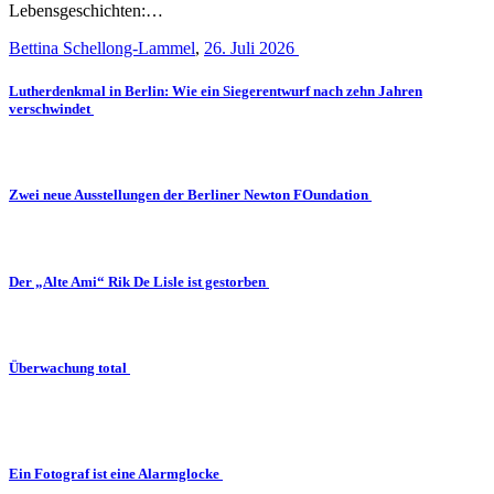
Lebensgeschichten:…
Bettina Schellong-Lammel
,
26. Juli 2026
Lutherdenkmal in Berlin: Wie ein Siegerentwurf nach zehn Jahren
verschwindet
Zwei neue Ausstellungen der Berliner Newton FOundation
Der „Alte Ami“ Rik De Lisle ist gestorben
Überwachung total
Ein Fotograf ist eine Alarmglocke