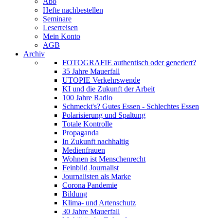
Abo
Hefte nachbestellen
Seminare
Leserreisen
Mein Konto
AGB
Archiv
FOTOGRAFIE authentisch oder generiert?
35 Jahre Mauerfall
UTOPIE Verkehrswende
KI und die Zukunft der Arbeit
100 Jahre Radio
Schmeckt's? Gutes Essen - Schlechtes Essen
Polarisierung und Spaltung
Totale Kontrolle
Propaganda
In Zukunft nachhaltig
Medienfrauen
Wohnen ist Menschenrecht
Feinbild Journalist
Journalisten als Marke
Corona Pandemie
Bildung
Klima- und Artenschutz
30 Jahre Mauerfall