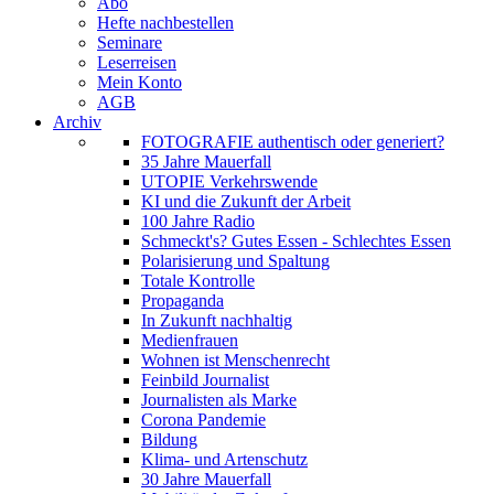
Abo
Hefte nachbestellen
Seminare
Leserreisen
Mein Konto
AGB
Archiv
FOTOGRAFIE authentisch oder generiert?
35 Jahre Mauerfall
UTOPIE Verkehrswende
KI und die Zukunft der Arbeit
100 Jahre Radio
Schmeckt's? Gutes Essen - Schlechtes Essen
Polarisierung und Spaltung
Totale Kontrolle
Propaganda
In Zukunft nachhaltig
Medienfrauen
Wohnen ist Menschenrecht
Feinbild Journalist
Journalisten als Marke
Corona Pandemie
Bildung
Klima- und Artenschutz
30 Jahre Mauerfall