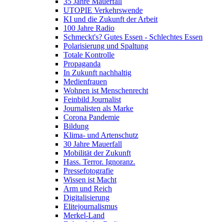
35 Jahre Mauerfall
UTOPIE Verkehrswende
KI und die Zukunft der Arbeit
100 Jahre Radio
Schmeckt's? Gutes Essen - Schlechtes Essen
Polarisierung und Spaltung
Totale Kontrolle
Propaganda
In Zukunft nachhaltig
Medienfrauen
Wohnen ist Menschenrecht
Feinbild Journalist
Journalisten als Marke
Corona Pandemie
Bildung
Klima- und Artenschutz
30 Jahre Mauerfall
Mobilität der Zukunft
Hass. Terror. Ignoranz.
Pressefotografie
Wissen ist Macht
Arm und Reich
Digitalisierung
Elitejournalismus
Merkel-Land