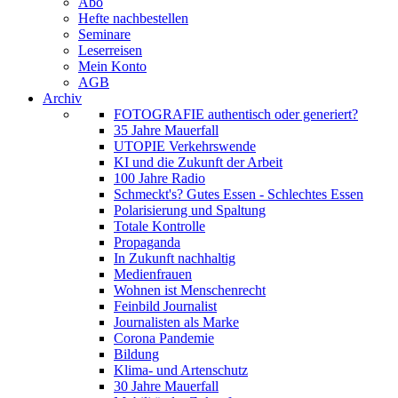
Abo
Hefte nachbestellen
Seminare
Leserreisen
Mein Konto
AGB
Archiv
FOTOGRAFIE authentisch oder generiert?
35 Jahre Mauerfall
UTOPIE Verkehrswende
KI und die Zukunft der Arbeit
100 Jahre Radio
Schmeckt's? Gutes Essen - Schlechtes Essen
Polarisierung und Spaltung
Totale Kontrolle
Propaganda
In Zukunft nachhaltig
Medienfrauen
Wohnen ist Menschenrecht
Feinbild Journalist
Journalisten als Marke
Corona Pandemie
Bildung
Klima- und Artenschutz
30 Jahre Mauerfall