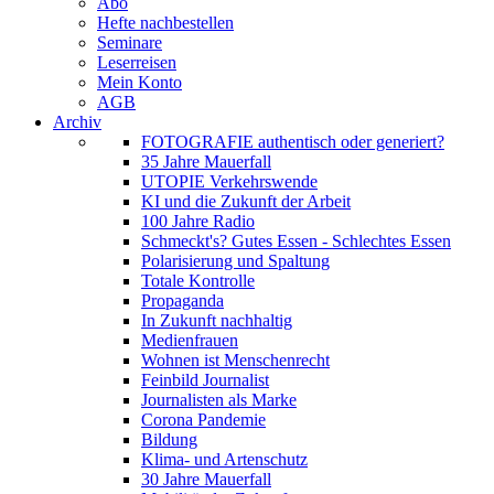
Abo
Hefte nachbestellen
Seminare
Leserreisen
Mein Konto
AGB
Archiv
FOTOGRAFIE authentisch oder generiert?
35 Jahre Mauerfall
UTOPIE Verkehrswende
KI und die Zukunft der Arbeit
100 Jahre Radio
Schmeckt's? Gutes Essen - Schlechtes Essen
Polarisierung und Spaltung
Totale Kontrolle
Propaganda
In Zukunft nachhaltig
Medienfrauen
Wohnen ist Menschenrecht
Feinbild Journalist
Journalisten als Marke
Corona Pandemie
Bildung
Klima- und Artenschutz
30 Jahre Mauerfall