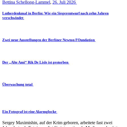
Bettina Schellong-Lammel
,
26. Juli 2026
Lutherdenkmal in Berlin: Wie ein Siegerentwurf nach zehn Jahren
verschwindet
Zwei neue Ausstellungen der Berliner Newton FOundation
Der „Alte Ami“ Rik De Lisle ist gestorben
Überwachung total
Ein Fotograf ist eine Alarmglocke
Sergey Maximishin, auf der Krim geboren, arbeitete fast zwei