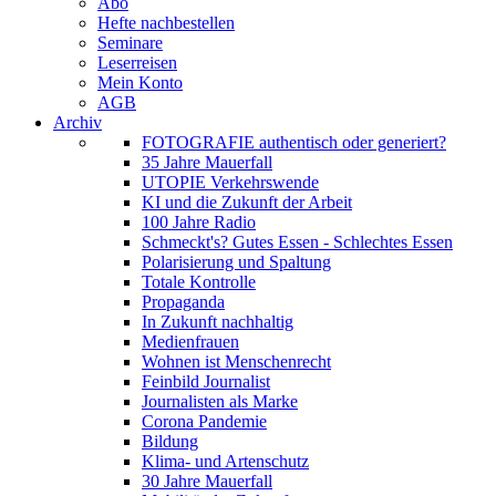
Abo
Hefte nachbestellen
Seminare
Leserreisen
Mein Konto
AGB
Archiv
FOTOGRAFIE authentisch oder generiert?
35 Jahre Mauerfall
UTOPIE Verkehrswende
KI und die Zukunft der Arbeit
100 Jahre Radio
Schmeckt's? Gutes Essen - Schlechtes Essen
Polarisierung und Spaltung
Totale Kontrolle
Propaganda
In Zukunft nachhaltig
Medienfrauen
Wohnen ist Menschenrecht
Feinbild Journalist
Journalisten als Marke
Corona Pandemie
Bildung
Klima- und Artenschutz
30 Jahre Mauerfall