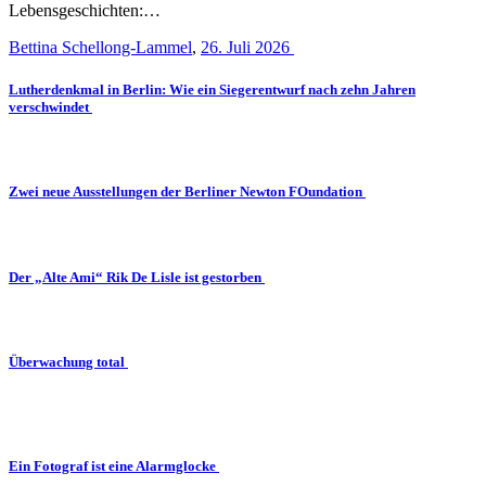
Lebensgeschichten:…
Bettina Schellong-Lammel
,
26. Juli 2026
Lutherdenkmal in Berlin: Wie ein Siegerentwurf nach zehn Jahren
verschwindet
Zwei neue Ausstellungen der Berliner Newton FOundation
Der „Alte Ami“ Rik De Lisle ist gestorben
Überwachung total
Ein Fotograf ist eine Alarmglocke