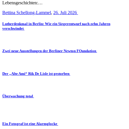
Lebensgeschichten:…
Bettina Schellong-Lammel
,
26. Juli 2026
Lutherdenkmal in Berlin: Wie ein Siegerentwurf nach zehn Jahren
verschwindet
Zwei neue Ausstellungen der Berliner Newton FOundation
Der „Alte Ami“ Rik De Lisle ist gestorben
Überwachung total
Ein Fotograf ist eine Alarmglocke