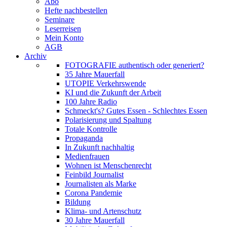
Abo
Hefte nachbestellen
Seminare
Leserreisen
Mein Konto
AGB
Archiv
FOTOGRAFIE authentisch oder generiert?
35 Jahre Mauerfall
UTOPIE Verkehrswende
KI und die Zukunft der Arbeit
100 Jahre Radio
Schmeckt's? Gutes Essen - Schlechtes Essen
Polarisierung und Spaltung
Totale Kontrolle
Propaganda
In Zukunft nachhaltig
Medienfrauen
Wohnen ist Menschenrecht
Feinbild Journalist
Journalisten als Marke
Corona Pandemie
Bildung
Klima- und Artenschutz
30 Jahre Mauerfall