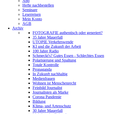
Abo
Hefte nachbestellen
Seminare
Leserreisen
Mein Konto
AGB
Archiv
FOTOGRAFIE authentisch oder generiert?
35 Jahre Mauerfall
UTOPIE Verkehrswende
KI und die Zukunft der Arbeit
100 Jahre Radio
Schmeckt's? Gutes Essen - Schlechtes Essen
Polarisierung und Spaltung
Totale Kontrolle
Propaganda
In Zukunft nachhaltig
Medienfrauen
Wohnen ist Menschenrecht
Feinbild Journalist
Journalisten als Marke
Corona Pandemie
Bildung
Klima- und Artenschutz
30 Jahre Mauerfall