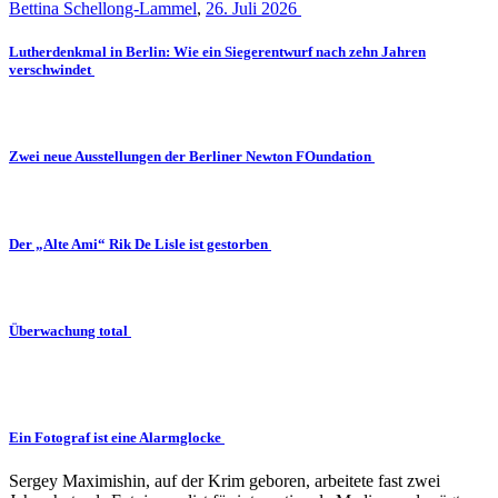
Bettina Schellong-Lammel
,
26. Juli 2026
Lutherdenkmal in Berlin: Wie ein Siegerentwurf nach zehn Jahren
verschwindet
Zwei neue Ausstellungen der Berliner Newton FOundation
Der „Alte Ami“ Rik De Lisle ist gestorben
Überwachung total
Ein Fotograf ist eine Alarmglocke
Sergey Maximishin, auf der Krim geboren, arbeitete fast zwei