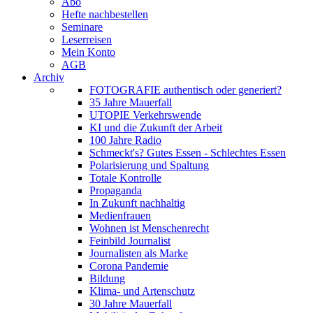
Abo
Hefte nachbestellen
Seminare
Leserreisen
Mein Konto
AGB
Archiv
FOTOGRAFIE authentisch oder generiert?
35 Jahre Mauerfall
UTOPIE Verkehrswende
KI und die Zukunft der Arbeit
100 Jahre Radio
Schmeckt's? Gutes Essen - Schlechtes Essen
Polarisierung und Spaltung
Totale Kontrolle
Propaganda
In Zukunft nachhaltig
Medienfrauen
Wohnen ist Menschenrecht
Feinbild Journalist
Journalisten als Marke
Corona Pandemie
Bildung
Klima- und Artenschutz
30 Jahre Mauerfall