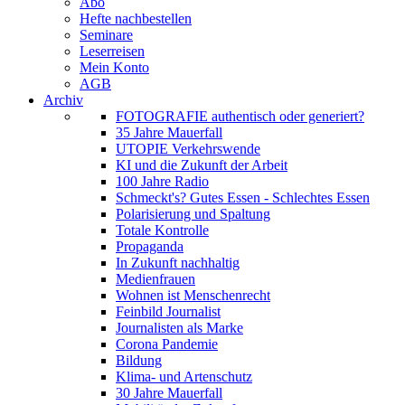
Abo
Hefte nachbestellen
Seminare
Leserreisen
Mein Konto
AGB
Archiv
FOTOGRAFIE authentisch oder generiert?
35 Jahre Mauerfall
UTOPIE Verkehrswende
KI und die Zukunft der Arbeit
100 Jahre Radio
Schmeckt's? Gutes Essen - Schlechtes Essen
Polarisierung und Spaltung
Totale Kontrolle
Propaganda
In Zukunft nachhaltig
Medienfrauen
Wohnen ist Menschenrecht
Feinbild Journalist
Journalisten als Marke
Corona Pandemie
Bildung
Klima- und Artenschutz
30 Jahre Mauerfall