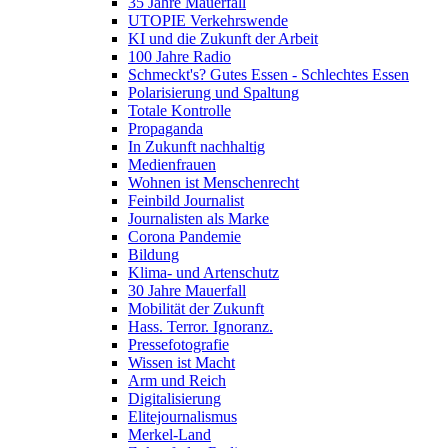
35 Jahre Mauerfall
UTOPIE Verkehrswende
KI und die Zukunft der Arbeit
100 Jahre Radio
Schmeckt's? Gutes Essen - Schlechtes Essen
Polarisierung und Spaltung
Totale Kontrolle
Propaganda
In Zukunft nachhaltig
Medienfrauen
Wohnen ist Menschenrecht
Feinbild Journalist
Journalisten als Marke
Corona Pandemie
Bildung
Klima- und Artenschutz
30 Jahre Mauerfall
Mobilität der Zukunft
Hass. Terror. Ignoranz.
Pressefotografie
Wissen ist Macht
Arm und Reich
Digitalisierung
Elitejournalismus
Merkel-Land