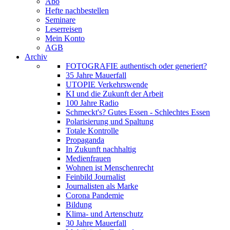
Abo
Hefte nachbestellen
Seminare
Leserreisen
Mein Konto
AGB
Archiv
FOTOGRAFIE authentisch oder generiert?
35 Jahre Mauerfall
UTOPIE Verkehrswende
KI und die Zukunft der Arbeit
100 Jahre Radio
Schmeckt's? Gutes Essen - Schlechtes Essen
Polarisierung und Spaltung
Totale Kontrolle
Propaganda
In Zukunft nachhaltig
Medienfrauen
Wohnen ist Menschenrecht
Feinbild Journalist
Journalisten als Marke
Corona Pandemie
Bildung
Klima- und Artenschutz
30 Jahre Mauerfall