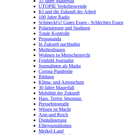
35 Jahre Mauerfall
UTOPIE Verkehrswende
KI und die Zukunft der Arbeit
100 Jahre Radio
Schmeckt's? Gutes Essen - Schlechtes Essen
Polarisierung und Spaltung
Totale Kontrolle
Propaganda
In Zukunft nachhaltig
Medienfrauen
Wohnen ist Menschenrecht
Feinbild Journalist
Journalisten als Marke
Corona Pandemie
Bildung
Klima- und Artenschutz
30 Jahre Mauerfall
Mobilität der Zukunft
Hass. Terror. Ignoranz.
Pressefotografie
Wissen ist Macht
Arm und Reich
Digitalisierung
Elitejournalismus
Merkel-Land