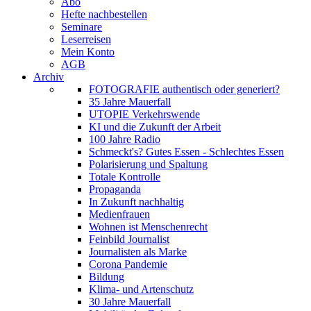
Abo
Hefte nachbestellen
Seminare
Leserreisen
Mein Konto
AGB
Archiv
FOTOGRAFIE authentisch oder generiert?
35 Jahre Mauerfall
UTOPIE Verkehrswende
KI und die Zukunft der Arbeit
100 Jahre Radio
Schmeckt's? Gutes Essen - Schlechtes Essen
Polarisierung und Spaltung
Totale Kontrolle
Propaganda
In Zukunft nachhaltig
Medienfrauen
Wohnen ist Menschenrecht
Feinbild Journalist
Journalisten als Marke
Corona Pandemie
Bildung
Klima- und Artenschutz
30 Jahre Mauerfall