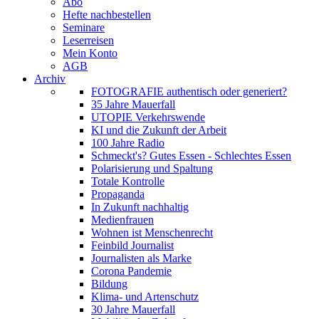
Abo
Hefte nachbestellen
Seminare
Leserreisen
Mein Konto
AGB
Archiv
FOTOGRAFIE authentisch oder generiert?
35 Jahre Mauerfall
UTOPIE Verkehrswende
KI und die Zukunft der Arbeit
100 Jahre Radio
Schmeckt's? Gutes Essen - Schlechtes Essen
Polarisierung und Spaltung
Totale Kontrolle
Propaganda
In Zukunft nachhaltig
Medienfrauen
Wohnen ist Menschenrecht
Feinbild Journalist
Journalisten als Marke
Corona Pandemie
Bildung
Klima- und Artenschutz
30 Jahre Mauerfall