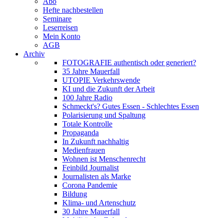
Abo
Hefte nachbestellen
Seminare
Leserreisen
Mein Konto
AGB
Archiv
FOTOGRAFIE authentisch oder generiert?
35 Jahre Mauerfall
UTOPIE Verkehrswende
KI und die Zukunft der Arbeit
100 Jahre Radio
Schmeckt's? Gutes Essen - Schlechtes Essen
Polarisierung und Spaltung
Totale Kontrolle
Propaganda
In Zukunft nachhaltig
Medienfrauen
Wohnen ist Menschenrecht
Feinbild Journalist
Journalisten als Marke
Corona Pandemie
Bildung
Klima- und Artenschutz
30 Jahre Mauerfall