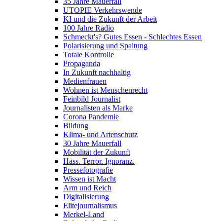
35 Jahre Mauerfall
UTOPIE Verkehrswende
KI und die Zukunft der Arbeit
100 Jahre Radio
Schmeckt's? Gutes Essen - Schlechtes Essen
Polarisierung und Spaltung
Totale Kontrolle
Propaganda
In Zukunft nachhaltig
Medienfrauen
Wohnen ist Menschenrecht
Feinbild Journalist
Journalisten als Marke
Corona Pandemie
Bildung
Klima- und Artenschutz
30 Jahre Mauerfall
Mobilität der Zukunft
Hass. Terror. Ignoranz.
Pressefotografie
Wissen ist Macht
Arm und Reich
Digitalisierung
Elitejournalismus
Merkel-Land