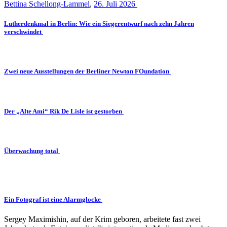
Bettina Schellong-Lammel
,
26. Juli 2026
Lutherdenkmal in Berlin: Wie ein Siegerentwurf nach zehn Jahren
verschwindet
Zwei neue Ausstellungen der Berliner Newton FOundation
Der „Alte Ami“ Rik De Lisle ist gestorben
Überwachung total
Ein Fotograf ist eine Alarmglocke
Sergey Maximishin, auf der Krim geboren, arbeitete fast zwei