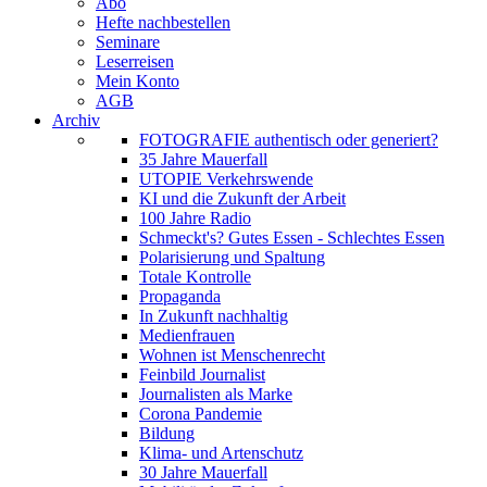
Abo
Hefte nachbestellen
Seminare
Leserreisen
Mein Konto
AGB
Archiv
FOTOGRAFIE authentisch oder generiert?
35 Jahre Mauerfall
UTOPIE Verkehrswende
KI und die Zukunft der Arbeit
100 Jahre Radio
Schmeckt's? Gutes Essen - Schlechtes Essen
Polarisierung und Spaltung
Totale Kontrolle
Propaganda
In Zukunft nachhaltig
Medienfrauen
Wohnen ist Menschenrecht
Feinbild Journalist
Journalisten als Marke
Corona Pandemie
Bildung
Klima- und Artenschutz
30 Jahre Mauerfall