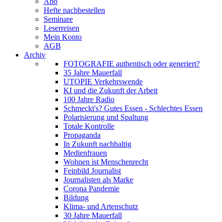
Abo
Hefte nachbestellen
Seminare
Leserreisen
Mein Konto
AGB
Archiv
FOTOGRAFIE authentisch oder generiert?
35 Jahre Mauerfall
UTOPIE Verkehrswende
KI und die Zukunft der Arbeit
100 Jahre Radio
Schmeckt's? Gutes Essen - Schlechtes Essen
Polarisierung und Spaltung
Totale Kontrolle
Propaganda
In Zukunft nachhaltig
Medienfrauen
Wohnen ist Menschenrecht
Feinbild Journalist
Journalisten als Marke
Corona Pandemie
Bildung
Klima- und Artenschutz
30 Jahre Mauerfall