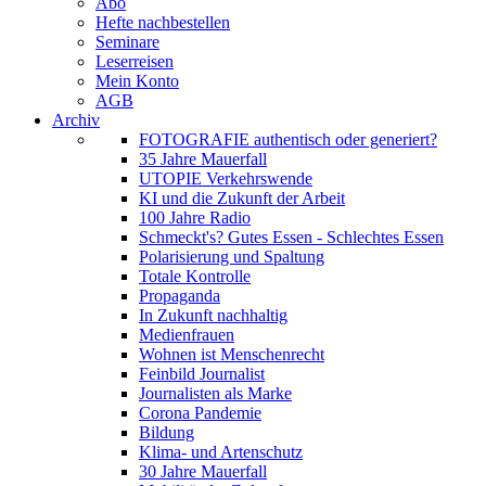
Abo
Hefte nachbestellen
Seminare
Leserreisen
Mein Konto
AGB
Archiv
FOTOGRAFIE authentisch oder generiert?
35 Jahre Mauerfall
UTOPIE Verkehrswende
KI und die Zukunft der Arbeit
100 Jahre Radio
Schmeckt's? Gutes Essen - Schlechtes Essen
Polarisierung und Spaltung
Totale Kontrolle
Propaganda
In Zukunft nachhaltig
Medienfrauen
Wohnen ist Menschenrecht
Feinbild Journalist
Journalisten als Marke
Corona Pandemie
Bildung
Klima- und Artenschutz
30 Jahre Mauerfall