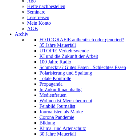
Abo
Hefte nachbestellen
Seminare
Leserreisen
Mein Konto
AGB
Archiv
FOTOGRAFIE authentisch oder generiert?
35 Jahre Mauerfall
UTOPIE Verkehrswende
KI und die Zukunft der Arbeit
100 Jahre Radio
Schmeckt's? Gutes Essen - Schlechtes Essen
Polarisierung und Spaltung
Totale Kontrolle
Propaganda
In Zukunft nachhaltig
Medienfrauen
Wohnen ist Menschenrecht
Feinbild Journalist
Journalisten als Marke
Corona Pandemie
Bildung
Klima- und Artenschutz
30 Jahre Mauerfall