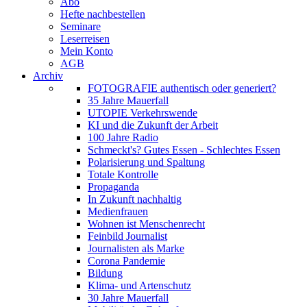
Abo
Hefte nachbestellen
Seminare
Leserreisen
Mein Konto
AGB
Archiv
FOTOGRAFIE authentisch oder generiert?
35 Jahre Mauerfall
UTOPIE Verkehrswende
KI und die Zukunft der Arbeit
100 Jahre Radio
Schmeckt's? Gutes Essen - Schlechtes Essen
Polarisierung und Spaltung
Totale Kontrolle
Propaganda
In Zukunft nachhaltig
Medienfrauen
Wohnen ist Menschenrecht
Feinbild Journalist
Journalisten als Marke
Corona Pandemie
Bildung
Klima- und Artenschutz
30 Jahre Mauerfall