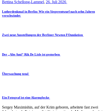
Bettina Schellong-Lammel
,
26. Juli 2026
Lutherdenkmal in Berlin: Wie ein Siegerentwurf nach zehn Jahren
verschwindet
Zwei neue Ausstellungen der Berliner Newton FOundation
Der „Alte Ami“ Rik De Lisle ist gestorben
Überwachung total
Ein Fotograf ist eine Alarmglocke
Sergey Maximishin, auf der Krim geboren, arbeitete fast zwei