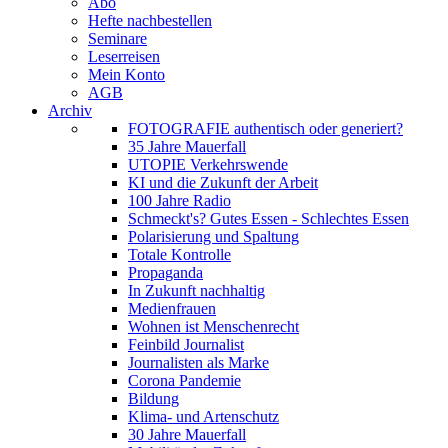
Abo
Hefte nachbestellen
Seminare
Leserreisen
Mein Konto
AGB
Archiv
FOTOGRAFIE authentisch oder generiert?
35 Jahre Mauerfall
UTOPIE Verkehrswende
KI und die Zukunft der Arbeit
100 Jahre Radio
Schmeckt's? Gutes Essen - Schlechtes Essen
Polarisierung und Spaltung
Totale Kontrolle
Propaganda
In Zukunft nachhaltig
Medienfrauen
Wohnen ist Menschenrecht
Feinbild Journalist
Journalisten als Marke
Corona Pandemie
Bildung
Klima- und Artenschutz
30 Jahre Mauerfall