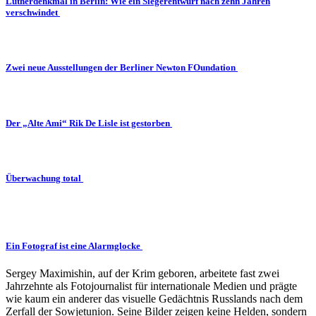
Lutherdenkmal in Berlin: Wie ein Siegerentwurf nach zehn Jahren
verschwindet
Zwei neue Ausstellungen der Berliner Newton FOundation
Der „Alte Ami“ Rik De Lisle ist gestorben
Überwachung total
Ein Fotograf ist eine Alarmglocke
Sergey Maximishin, auf der Krim geboren, arbeitete fast zwei
Jahrzehnte als Fotojournalist für internationale Medien und prägte
wie kaum ein anderer das visuelle Gedächtnis Russlands nach dem
Zerfall der Sowjetunion. Seine Bilder zeigen keine Helden, sondern