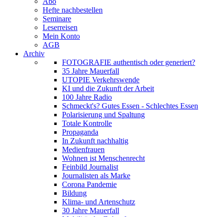
Abo
Hefte nachbestellen
Seminare
Leserreisen
Mein Konto
AGB
Archiv
FOTOGRAFIE authentisch oder generiert?
35 Jahre Mauerfall
UTOPIE Verkehrswende
KI und die Zukunft der Arbeit
100 Jahre Radio
Schmeckt's? Gutes Essen - Schlechtes Essen
Polarisierung und Spaltung
Totale Kontrolle
Propaganda
In Zukunft nachhaltig
Medienfrauen
Wohnen ist Menschenrecht
Feinbild Journalist
Journalisten als Marke
Corona Pandemie
Bildung
Klima- und Artenschutz
30 Jahre Mauerfall