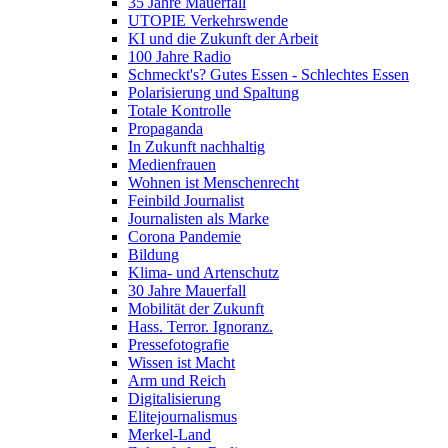
35 Jahre Mauerfall
UTOPIE Verkehrswende
KI und die Zukunft der Arbeit
100 Jahre Radio
Schmeckt's? Gutes Essen - Schlechtes Essen
Polarisierung und Spaltung
Totale Kontrolle
Propaganda
In Zukunft nachhaltig
Medienfrauen
Wohnen ist Menschenrecht
Feinbild Journalist
Journalisten als Marke
Corona Pandemie
Bildung
Klima- und Artenschutz
30 Jahre Mauerfall
Mobilität der Zukunft
Hass. Terror. Ignoranz.
Pressefotografie
Wissen ist Macht
Arm und Reich
Digitalisierung
Elitejournalismus
Merkel-Land