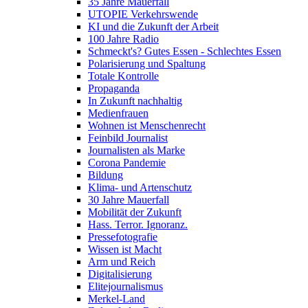
35 Jahre Mauerfall
UTOPIE Verkehrswende
KI und die Zukunft der Arbeit
100 Jahre Radio
Schmeckt's? Gutes Essen - Schlechtes Essen
Polarisierung und Spaltung
Totale Kontrolle
Propaganda
In Zukunft nachhaltig
Medienfrauen
Wohnen ist Menschenrecht
Feinbild Journalist
Journalisten als Marke
Corona Pandemie
Bildung
Klima- und Artenschutz
30 Jahre Mauerfall
Mobilität der Zukunft
Hass. Terror. Ignoranz.
Pressefotografie
Wissen ist Macht
Arm und Reich
Digitalisierung
Elitejournalismus
Merkel-Land