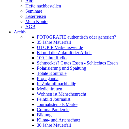
Abo
Hefte nachbestellen
Seminare
Leserreisen
Mein Konto
AGB
Archiv
FOTOGRAFIE authentisch oder generiert?
35 Jahre Mauerfall
UTOPIE Verkehrswende
KI und die Zukunft der Arbeit
100 Jahre Radio
Schmeckt's? Gutes Essen - Schlechtes Essen
Polarisierung und Spaltung
Totale Kontrolle
Propaganda
In Zukunft nachhaltig
Medienfrauen
Wohnen ist Menschenrecht
Feinbild Journalist
Journalisten als Marke
Corona Pandemie
Bildung
Klima- und Artenschutz
30 Jahre Mauerfall