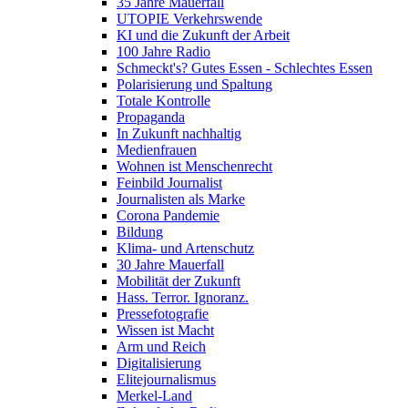
35 Jahre Mauerfall
UTOPIE Verkehrswende
KI und die Zukunft der Arbeit
100 Jahre Radio
Schmeckt's? Gutes Essen - Schlechtes Essen
Polarisierung und Spaltung
Totale Kontrolle
Propaganda
In Zukunft nachhaltig
Medienfrauen
Wohnen ist Menschenrecht
Feinbild Journalist
Journalisten als Marke
Corona Pandemie
Bildung
Klima- und Artenschutz
30 Jahre Mauerfall
Mobilität der Zukunft
Hass. Terror. Ignoranz.
Pressefotografie
Wissen ist Macht
Arm und Reich
Digitalisierung
Elitejournalismus
Merkel-Land