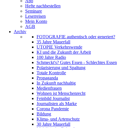
Abo
Hefte nachbestellen
Seminare
Leserreisen
Mein Konto
AGB
Archiv
FOTOGRAFIE authentisch oder generiert?
35 Jahre Mauerfall
UTOPIE Verkehrswende
KI und die Zukunft der Arbeit
100 Jahre Radio
Schmeckt's? Gutes Essen - Schlechtes Essen
Polarisierung und Spaltung
Totale Kontrolle
Propaganda
In Zukunft nachhaltig
Medienfrauen
Wohnen ist Menschenrecht
Feinbild Journalist
Journalisten als Marke
Corona Pandemie
Bildung
Klima- und Artenschutz
30 Jahre Mauerfall