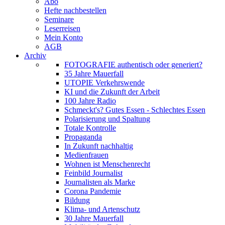
Abo
Hefte nachbestellen
Seminare
Leserreisen
Mein Konto
AGB
Archiv
FOTOGRAFIE authentisch oder generiert?
35 Jahre Mauerfall
UTOPIE Verkehrswende
KI und die Zukunft der Arbeit
100 Jahre Radio
Schmeckt's? Gutes Essen - Schlechtes Essen
Polarisierung und Spaltung
Totale Kontrolle
Propaganda
In Zukunft nachhaltig
Medienfrauen
Wohnen ist Menschenrecht
Feinbild Journalist
Journalisten als Marke
Corona Pandemie
Bildung
Klima- und Artenschutz
30 Jahre Mauerfall