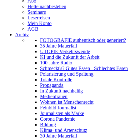
Abo
Hefte nachbestellen
Seminare
Leserreisen
Mein Konto
AGB
Archiv
FOTOGRAFIE authentisch oder generiert?
35 Jahre Mauerfall
UTOPIE Verkehrswende
KI und die Zukunft der Arbeit
100 Jahre Radio
Schmeckt's? Gutes Essen - Schlechtes Essen
Polarisierung und Spaltung
Totale Kontrolle
Propaganda
In Zukunft nachhaltig
Medienfrauen
Wohnen ist Menschenrecht
Feinbild Journalist
Journalisten als Marke
Corona Pandemie
Bildung
Klima- und Artenschutz
30 Jahre Mauerfall