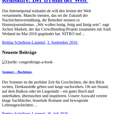
Das Internetportal realsatire.de will den Irrsinn der Welt
versammeln. Manche meinen, das sei die Zukunft der
Nachrichtenvermittlung, die Betreiber nennen es
Humorjournalismus. „Wir wollen lustig, listig und lästig sein“, sagt
Jochen Markett, der das Crowdfunding-Projekt zusammen mit Andi
Weiland im Mai 2016 gegründet hat. NITRO traf…
Bettina Schellong-Lammel
,
3. September 2016
Neueste Beiträge
Sommer – Buchtipps
Der Sommer ist die perfekte Zeit für Geschichten, die den Blick
weiten, Denkanstöße geben und lange nachwirken. Ob am Strand,
auf dem Balkon oder im Liegestuhl – ein gutes Buch darf
unterhalten, überraschen und inspirieren. Unsere Auswahl vereint
kluge Sachbücher, fesselnde Romane und bewegende
Lebensgeschichten:…
Bettina Schellong-Lammel
,
26. Juli 2026