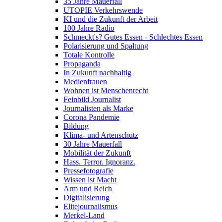
35 Jahre Mauerfall
UTOPIE Verkehrswende
KI und die Zukunft der Arbeit
100 Jahre Radio
Schmeckt's? Gutes Essen - Schlechtes Essen
Polarisierung und Spaltung
Totale Kontrolle
Propaganda
In Zukunft nachhaltig
Medienfrauen
Wohnen ist Menschenrecht
Feinbild Journalist
Journalisten als Marke
Corona Pandemie
Bildung
Klima- und Artenschutz
30 Jahre Mauerfall
Mobilität der Zukunft
Hass. Terror. Ignoranz.
Pressefotografie
Wissen ist Macht
Arm und Reich
Digitalisierung
Elitejournalismus
Merkel-Land