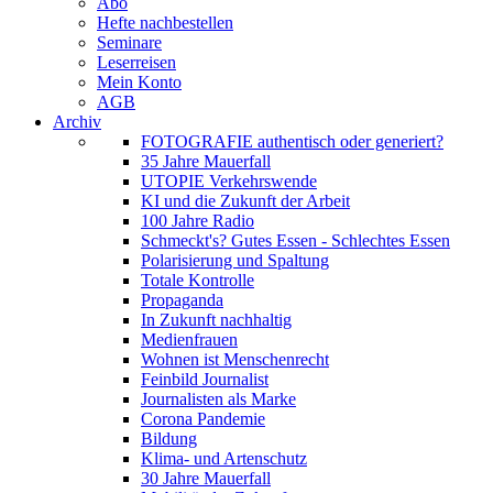
Abo
Hefte nachbestellen
Seminare
Leserreisen
Mein Konto
AGB
Archiv
FOTOGRAFIE authentisch oder generiert?
35 Jahre Mauerfall
UTOPIE Verkehrswende
KI und die Zukunft der Arbeit
100 Jahre Radio
Schmeckt's? Gutes Essen - Schlechtes Essen
Polarisierung und Spaltung
Totale Kontrolle
Propaganda
In Zukunft nachhaltig
Medienfrauen
Wohnen ist Menschenrecht
Feinbild Journalist
Journalisten als Marke
Corona Pandemie
Bildung
Klima- und Artenschutz
30 Jahre Mauerfall