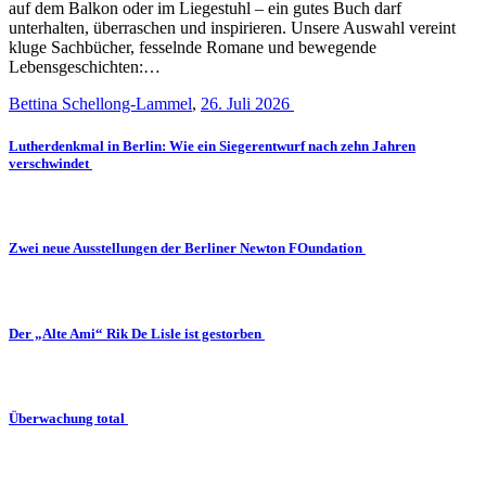
auf dem Balkon oder im Liegestuhl – ein gutes Buch darf
unterhalten, überraschen und inspirieren. Unsere Auswahl vereint
kluge Sachbücher, fesselnde Romane und bewegende
Lebensgeschichten:…
Bettina Schellong-Lammel
,
26. Juli 2026
Lutherdenkmal in Berlin: Wie ein Siegerentwurf nach zehn Jahren
verschwindet
Zwei neue Ausstellungen der Berliner Newton FOundation
Der „Alte Ami“ Rik De Lisle ist gestorben
Überwachung total