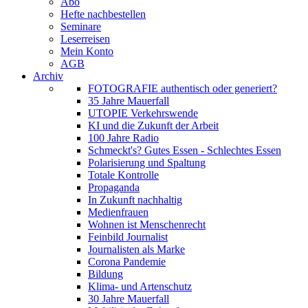
Abo
Hefte nachbestellen
Seminare
Leserreisen
Mein Konto
AGB
Archiv
FOTOGRAFIE authentisch oder generiert?
35 Jahre Mauerfall
UTOPIE Verkehrswende
KI und die Zukunft der Arbeit
100 Jahre Radio
Schmeckt's? Gutes Essen - Schlechtes Essen
Polarisierung und Spaltung
Totale Kontrolle
Propaganda
In Zukunft nachhaltig
Medienfrauen
Wohnen ist Menschenrecht
Feinbild Journalist
Journalisten als Marke
Corona Pandemie
Bildung
Klima- und Artenschutz
30 Jahre Mauerfall