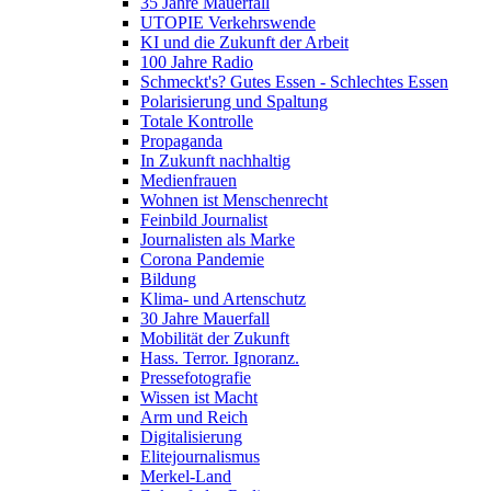
35 Jahre Mauerfall
UTOPIE Verkehrswende
KI und die Zukunft der Arbeit
100 Jahre Radio
Schmeckt's? Gutes Essen - Schlechtes Essen
Polarisierung und Spaltung
Totale Kontrolle
Propaganda
In Zukunft nachhaltig
Medienfrauen
Wohnen ist Menschenrecht
Feinbild Journalist
Journalisten als Marke
Corona Pandemie
Bildung
Klima- und Artenschutz
30 Jahre Mauerfall
Mobilität der Zukunft
Hass. Terror. Ignoranz.
Pressefotografie
Wissen ist Macht
Arm und Reich
Digitalisierung
Elitejournalismus
Merkel-Land